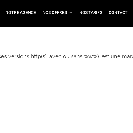
NOTRE AGENCE
NOS OFFRES
NOS TARIFS
CONTACT
ses versions http(s), avec ou sans www), est une m