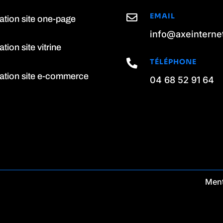
EMAIL

ation site one-page
info@axeinternet
tion site vitrine
TÉLÉPHONE

ation site e-commerce
04 68 52 91 64
Ment