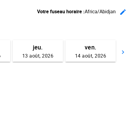
Votre fuseau horaire :
Africa/Abidjan
edit
Ch
jeu.
ven.
keyboard_arrow_right
6
13 août, 2026
14 août, 2026
Av