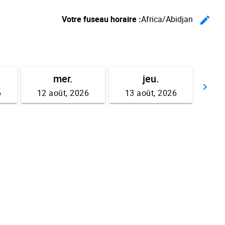
Votre fuseau horaire :
Africa/Abidjan
edit
Ch
mer.
jeu.
keyboard_arrow_right
6
12 août, 2026
13 août, 2026
Av