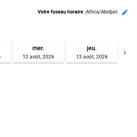
Votre fuseau horaire :
Africa/Abidjan
edit
Ch
mer.
jeu.
keyboard_arrow_right
6
12 août, 2026
13 août, 2026
Av