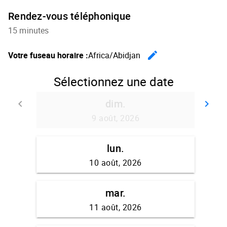
Rendez-vous téléphonique
15 minutes
edit
Votre fuseau horaire :
Africa/Abidjan
Changer
Sélectionnez une date
dim.
keyboard_arrow_left
keyboard_arrow_right
Retour
Av
9 août, 2026
lun.
10 août, 2026
mar.
11 août, 2026